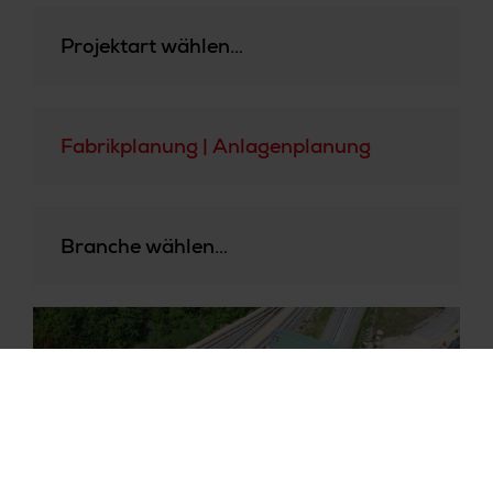
Projektart wählen…
Fabrikplanung | Anlagenplanung
Branche wählen…