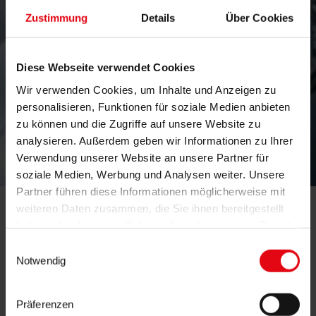
Zustimmung
Details
Über Cookies
Diese Webseite verwendet Cookies
Wir verwenden Cookies, um Inhalte und Anzeigen zu
personalisieren, Funktionen für soziale Medien anbieten
zu können und die Zugriffe auf unsere Website zu
analysieren. Außerdem geben wir Informationen zu Ihrer
just think
Verwendung unserer Website an unsere Partner für
soziale Medien, Werbung und Analysen weiter. Unsere
Partner führen diese Informationen möglicherweise mit
bigger
weiteren Daten zusammen, die Sie ihnen bereitgestellt
haben oder die sie im Rahmen Ihrer Nutzung der Dienste
gesammelt haben.
Einwilligungsauswahl
Notwendig
Fabrikplanung | Anlagenplanung.
Groß denken können wir schon recht lange:
Präferenzen