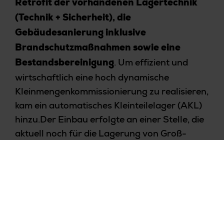
Retrofit der vorhandenen Lagertechnik
(Technik + Sicherheit), die
Gebäudesanierung inklusive
Brandschutzmaßnahmen sowie eine
. Um effizient und
Bestandsbereinigung
wirtschaftlich eine hoch dynamische
Kleinmengenkommissionierung zu realisieren,
kam ein automatisches Kleinteilelager (AKL)
hinzu.Der Einbau erfolgte an einer Stelle, die
aktuell noch für die Lagerung von Groß-
Ladungsträgern vorgesehen war. Der
innerbetriebliche Transport konnte in diesem
Zusammenhang neu bewertet und
inzwischen mit Hilfe eines FTS-Systems auf
ein neues Fundament gestellt werden. Das
Logistikzentrum wurde auf diesem Wege