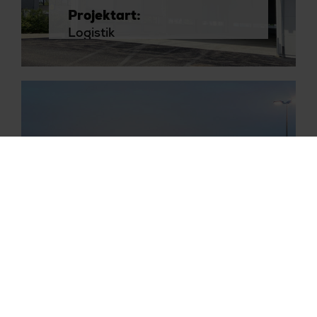
Projektart:
Logistik
Öffentlicher Sektor
Kompetenz:
Generalplanung
Logistik Engineering
Branche:
Öffentlicher Sektor
Logistik | Handel
Auftraggeber:
GARDENA Manufacturing
GmbH
Projektart: