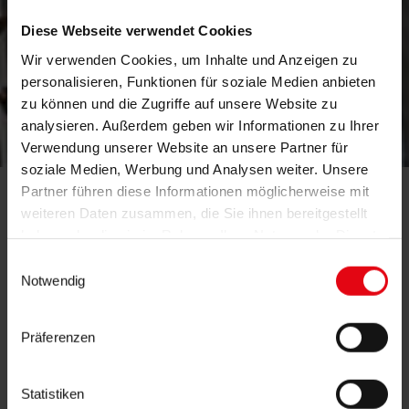
Diese Webseite verwendet Cookies
Wir verwenden Cookies, um Inhalte und Anzeigen zu
personalisieren, Funktionen für soziale Medien anbieten
zu können und die Zugriffe auf unsere Website zu
logistisch
analysieren. Außerdem geben wir Informationen zu Ihrer
Verwendung unserer Website an unsere Partner für
soziale Medien, Werbung und Analysen weiter. Unsere
logisch
Partner führen diese Informationen möglicherweise mit
weiteren Daten zusammen, die Sie ihnen bereitgestellt
haben oder die sie im Rahmen Ihrer Nutzung der Dienste
gesammelt haben.
Einwilligungsauswahl
Logistik Engineering.
Notwendig
Effiziente Prozesse mit
intelligenten
Präferenzen
zur Wirkung bringen –
Technik-Konzepten
das ist die
unseres
Kernkompetenz
Logistik
Teams.
Statistiken
Engineering