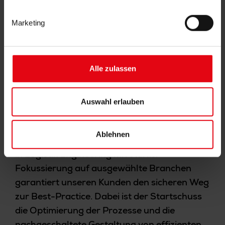
Marketing
Die Welt ist in Bewegung.
Mit uns.
Alle zulassen
We like to move
it.
Auswahl erlauben
Ablehnen
Die langjährige Erfahrung von Scherr+Klimke
in Logistik Engineering mit starker
Fokussierung auf ausgewählte Branchen
garantiert unseren Kunden den sicheren Weg
zur Best-Practice. Dabei ist der Startschuss
die Optimierung der Prozesse und die
nachgeschaltete Gestaltung von effizienten