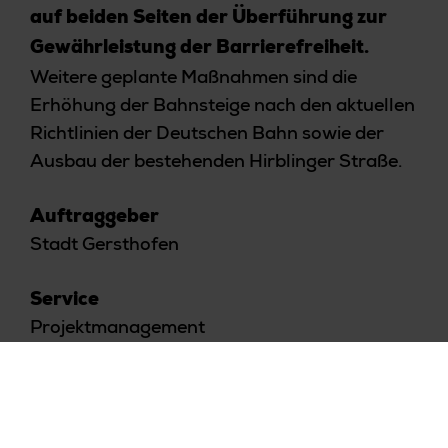
auf beiden Seiten der Überführung zur
Gewährleistung der Barrierefreiheit.
Weitere geplante Maßnahmen sind die
Erhöhung der Bahnsteige nach den aktuellen
Richtlinien der Deutschen Bahn sowie der
Ausbau der bestehenden Hirblinger Straße.
Auftraggeber
Stadt Gersthofen
Service
Projektmanagement
Branche
Öffentlicher Sektor