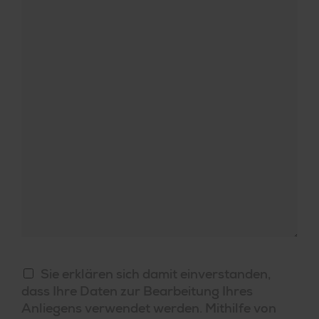
D
Sie erklären sich damit einverstanden,
a
t
e
n
s
dass Ihre Daten zur Bearbeitung Ihres
c
h
u
t
Anliegens verwendet werden. Mithilfe von
z
e
r
k
l