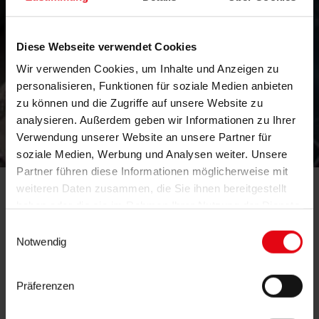
Diese Webseite verwendet Cookies
Wir verwenden Cookies, um Inhalte und Anzeigen zu
personalisieren, Funktionen für soziale Medien anbieten
zu können und die Zugriffe auf unsere Website zu
analysieren. Außerdem geben wir Informationen zu Ihrer
mehr
Verwendung unserer Website an unsere Partner für
soziale Medien, Werbung und Analysen weiter. Unsere
Partner führen diese Informationen möglicherweise mit
rohstoff
weiteren Daten zusammen, die Sie ihnen bereitgestellt
haben oder die sie im Rahmen Ihrer Nutzung der Dienste
gesammelt haben.
Einwilligungsauswahl
Notwendig
Baustoffe | Energie.
Spannende Zeiten im Bereich
Bauen und
Präferenzen
Durch neue
Energieversorgung.