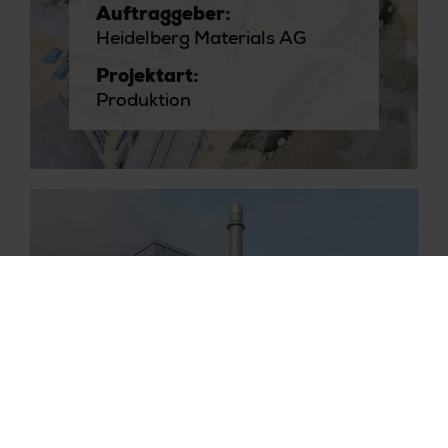
Auftraggeber:
Heidelberg Materials AG
Projektart:
Produktion
Kompetenz:
Generalplanung
Fabrikplanung |
Anlagenplanung
Branche:
Baustoffe | Energie
Auftraggeber:
PERI GmbH