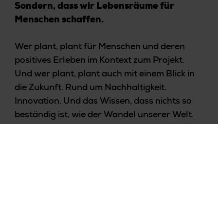
Sondern, dass wir Lebensräume für
Menschen schaffen.
Wer plant, plant für Menschen und deren
positives Erleben im Kontext zum Projekt.
Und wer plant, plant auch mit einem Blick in
die Zukunft. Rund um Nachhaltigkeit.
Innovation. Und das Wissen, dass nichts so
beständig ist, wie der Wandel unserer Welt.
Wenn wir dabei schaffen, die Erwartungen zu
übertreffen, ist eines unserer Leitprinzipien
erfüllt.
Generalplanung
Architektur | Objektplanung
Tragwerksplanung | Ingenieurbau