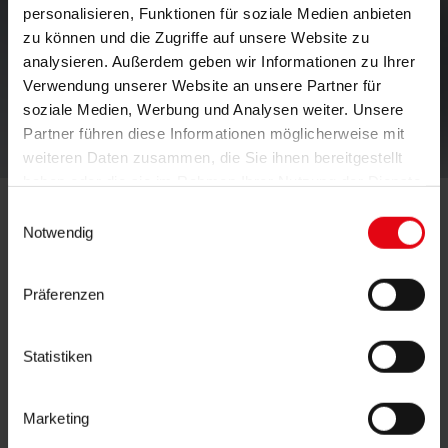
personalisieren, Funktionen für soziale Medien anbieten
zu können und die Zugriffe auf unsere Website zu
analysieren. Außerdem geben wir Informationen zu Ihrer
Verwendung unserer Website an unsere Partner für
soziale Medien, Werbung und Analysen weiter. Unsere
etwas
Partner führen diese Informationen möglicherweise mit
weiteren Daten zusammen, die Sie ihnen bereitgestellt
haben oder die sie im Rahmen Ihrer Nutzung der Dienste
lektüre
gesammelt haben.
Einwilligungsauswahl
Notwendig
Mehr Lesestoff.
Präferenzen
Wer noch mehr und Tiefergehendes über uns
Statistiken
erfahren möchte, ist hier gut aufgehoben.
Denn in unserer
Download-Bibliothek
Marketing
finden Sie stetig aktuelle Veröffentlichungen