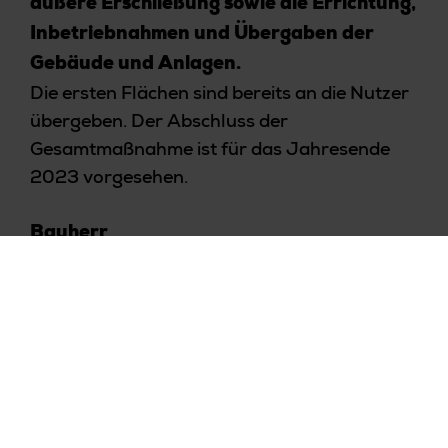
äußere Erschließung sowie die Errichtung,
Inbetriebnahmen und Übergaben der
Gebäude und Anlagen.
Die ersten Flächen sind bereits an die Nutzer
übergeben. Der Abschluss der
Gesamtmaßnahme ist für das Jahresende
2023 vorgesehen.
Bauherr
Rubin 65. GmbH
Services
Projektmanagement
Branche
Verwaltung, Parken