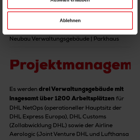
.
individueller Nutzeranforderung
Ablehnen
– DHL Campus Schkeuditz |
Rubin 65. GmbH
Neubau Verwaltungsgebäude | Parkhaus
Projektmanageme
Es werden
drei Verwaltungsgebäude mit
für
insgesamt über 1200 Arbeitsplätzen
DHL NetOps (operationeller Hauptsitz der
DHL Express Europa), DHL Customs
(Zollabwicklung DHL) sowie der Airline
Aerologic (Joint Venture DHL und Lufthansa