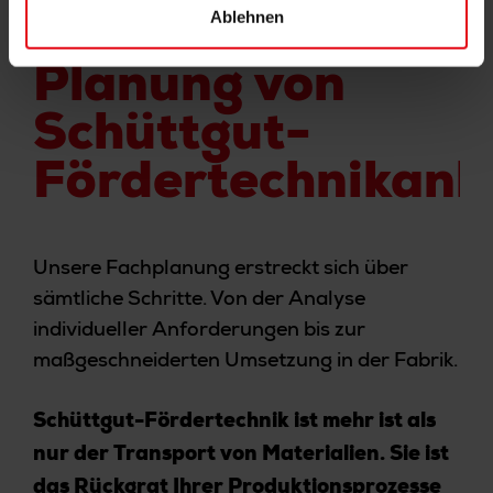
Ablehnen
Planung von
Schüttgut-
Fördertechnikanl
Unsere Fachplanung erstreckt sich über
sämtliche Schritte. Von der Analyse
individueller Anforderungen bis zur
maßgeschneiderten Umsetzung in der Fabrik.
Schüttgut-Fördertechnik ist mehr ist als
nur der Transport von Materialien.
Sie ist
das Rückgrat Ihrer Produktionsprozesse