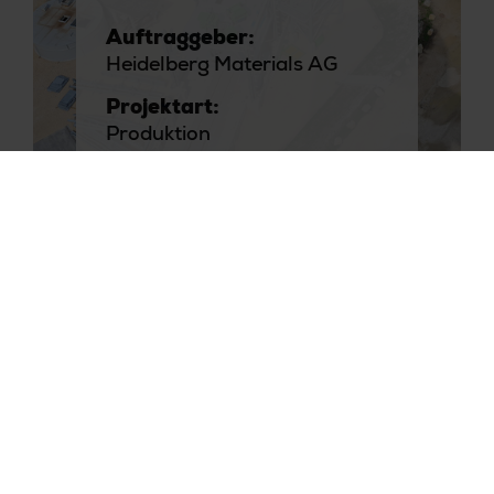
Auftraggeber:
Heidelberg Materials AG
Projektart:
Produktion
Kompetenz:
Generalplanung
Fabrikplanung |
Anlagenplanung
Branche:
Baustoffe | Energie
Auftraggeber: