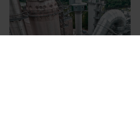
Branche:
Baustoffe | Energie
Auftraggeber:
Heidelberg Cement AG
Projektart:
Produktion
Kompetenz:
Generalplanung
Fabrikplanung |
Anlagenplanung
Branche:
Baustoffe | Energie