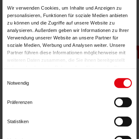
Wir verwenden Cookies, um Inhalte und Anzeigen zu
personalisieren, Funktionen für soziale Medien anbieten
zu können und die Zugriffe auf unsere Website zu
analysieren. Außerdem geben wir Informationen zu Ihrer
Verwendung unserer Website an unsere Partner für
vorbeugu
soziale Medien, Werbung und Analysen weiter. Unsere
Partner führen diese Informationen möglicherweise mit
weiteren Daten zusammen, die Sie ihnen bereitgestellt
+ schutz
haben oder die sie im Rahmen Ihrer Nutzung der Dienste
gesammelt haben.
Einwilligungsauswahl
Notwendig
Genehmigungsplanung nach BImSchG.
Präferenzen
Das Bundes-Immissionsschutzgesetz
(BImSchG) verfolgt das Ziel, Menschen, Tiere
Statistiken
und Pflanzen, den Boden, das Wasser, die
Atmosphäre sowie Kultur- und sonstige