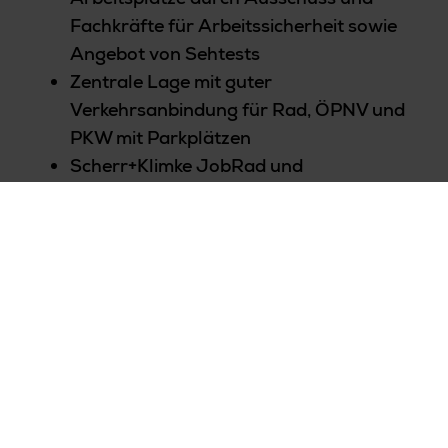
Fachkräfte für Arbeitssicherheit sowie
Angebot von Sehtests
Zentrale Lage mit guter
Verkehrsanbindung für Rad, ÖPNV und
PKW mit Parkplätzen
Scherr+Klimke JobRad und
Deutschland-Ticket Jobticket
Monatlicher Tank-, Einkaufsgutschein
oder EGYM Wellpass
Getränke, Obst und Müsli von mymuesli
stehen unseren Mitarbeitenden
kostenfrei zur Verfügung
Erfolgsprämie, Förderung der
betrieblichen Altersvorsorge
Überdurchschnittliche Anzahl an
Urlaubstagen und weitere attraktive